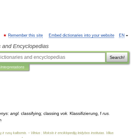
Remember this site
Embed dictionaries into your website
EN
s and Encyclopedias
Search!
Interpretations
enys
:
angl
.
classifying
;
classing
vok
.
Klassifizierung
,
f
rus
.
m
ų
ir
rusų
kalbomis
. –
Vilnius
:
Mokslo
ir
enciklopedijų
leidybos
institutas
.
Vilius