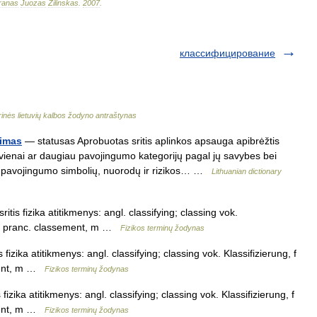
ranas
Juozas
Žilinskas
.
2007
.
классифицирование
inės lietuvių kalbos žodyno antraštynas
vimas
— statusas Aprobuotas sritis aplinkos apsauga apibrėžtis
vienai ar daugiau pavojingumo kategorijų pagal jų savybes bei
i pavojingumo simbolių, nuorodų ir rizikos… …
Lithuanian dictionary
itis fizika atitikmenys: angl. classifying; classing vok.
 n pranc. classement, m …
Fizikos terminų žodynas
fizika atitikmenys: angl. classifying; classing vok. Klassifizierung, f
ment, m …
Fizikos terminų žodynas
fizika atitikmenys: angl. classifying; classing vok. Klassifizierung, f
ment, m …
Fizikos terminų žodynas