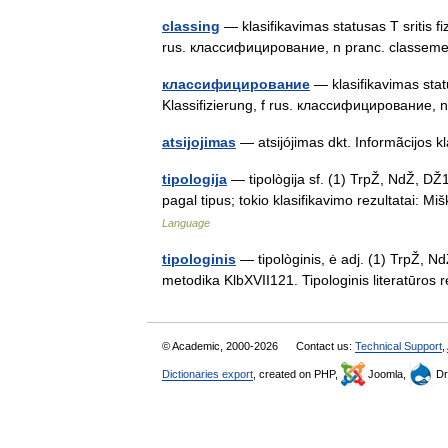
classing
— klasifikavimas statusas T sritis fiz
rus. классифицирование, n pranc. classe
классифицирование
— klasifikavimas status
Klassifizierung, f rus. классифицирование,
atsijojimas
— atsijójimas dkt. Informãcijos k
tipologija
— tipològija sf. (1) TrpŽ, NdŽ, D
pagal tipus; tokio klasifikavimo rezultatai: Mi
Language
tipologinis
— tipològinis, ė adj. (1) TrpŽ, N
metodika KlbXVII121. Tipologinis literatūros 
© Academic, 2000-2026
Contact us:
Technical Support
,
Dictionaries export
, created on PHP,
Joomla,
Dr