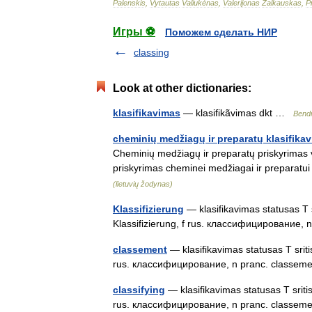
Palenskis
,
Vytautas
Valiukėnas
,
Valerijonas
Žalkauskas
,
P
Игры ⚽
Поможем сделать НИР
classing
Look at other dictionaries:
klasifikavimas
— klasifikãvimas dkt …
Bendr
cheminių medžiagų ir preparatų klasifika
Cheminių medžiagų ir preparatų priskyrimas 
priskyrimas cheminei medžiagai ir preparatu
(lietuvių žodynas)
Klassifizierung
— klasifikavimas statusas T sr
Klassifizierung, f rus. классифицирование,
classement
— klasifikavimas statusas T sritis 
rus. классифицирование, n pranc. classe
classifying
— klasifikavimas statusas T sritis 
rus. классифицирование, n pranc. classe