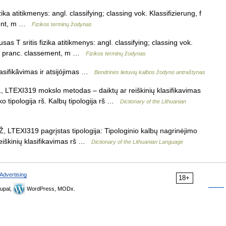
ika atitikmenys: angl. classifying; classing vok. Klassifizierung, f
ment, m …
Fizikos terminų žodynas
as T sritis fizika atitikmenys: angl. classifying; classing vok.
 n pranc. classement, m …
Fizikos terminų žodynas
lasifikãvimas ir atsijójimas …
Bendrinės lietuvių kalbos žodyno antraštynas
Ž1, LTEXI319 mokslo metodas – daiktų ar reiškinių klasifikavimas
ško tipologija rš. Kalbų tipologija rš …
Dictionary of the Lithuanian
dŽ, LTEXI319 pagrįstas tipologija: Tipologinio kalbų nagrinėjimo
reiškinių klasifikavimas rš …
Dictionary of the Lithuanian Language
Advertising
18+
upal,
WordPress, MODx.