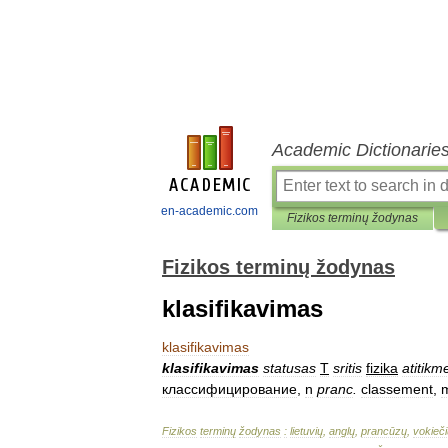
Academic Dictionarie
en-academic.com
Fizikos terminų žodynas
Fizikos terminų žodynas
klasifikavimas
klasifikavimas
klasifikavimas
statusas
T
sritis
fizika
atitikm
классифицирование
,
n
pranc
.
classement
,
Fizikos
terminų
žodynas
:
lietuvių
,
anglų
,
prancūzų
,
vokieči